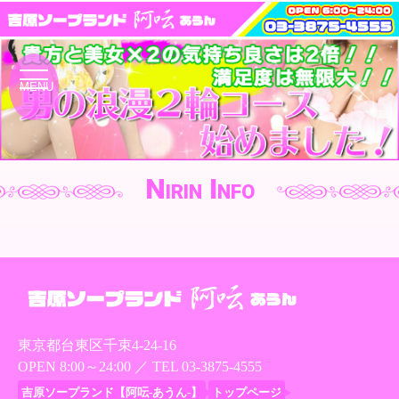
toggle
MENU
navigation
Nirin Info
東京都台東区千束4-24-16
OPEN 8:00～24:00 ／ TEL
03-3875-4555
吉原ソープランド【阿呍-あうん-】
トップページ